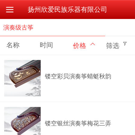
扬州欣爱民族乐器有限公司
演奏级古筝
名称
时间
价格
筛选
镂空彩贝演奏筝蜻蜓秋韵
镂空银丝演奏筝梅花三弄