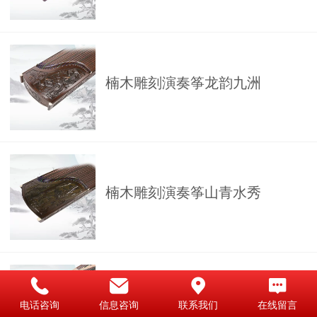
楠木雕刻演奏筝龙韵九洲
楠木雕刻演奏筝山青水秀
黑檀银丝演奏筝大地飞歌
电话咨询
信息咨询
联系我们
在线留言