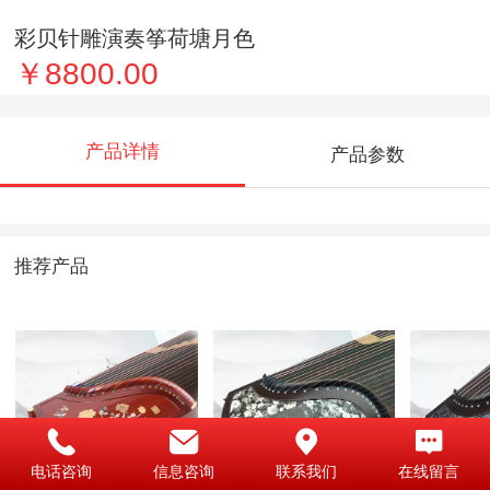
彩贝针雕演奏筝荷塘月色
￥8800.00
产品详情
产品参数
推荐产品
电话咨询
信息咨询
联系我们
在线留言
红木彩贝演奏筝春
黑檀牛皮金瓶梅韵
黑檀牛