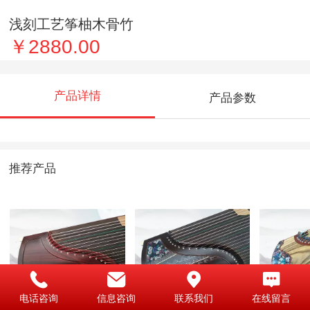
浅刻工艺筝柚木骨竹
￥2880.00
产品详情
产品参数
推荐产品
电话咨询
信息咨询
联系我们
在线留言
印尼酸枝盛世华章
紫檀牛皮霓裳羽衣
特级天